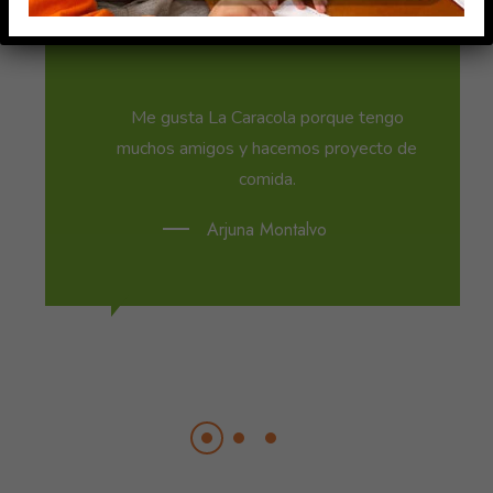
Me gusta La Caracola porque tengo
muchos amigos y hacemos proyecto de
comida.
Arjuna Montalvo