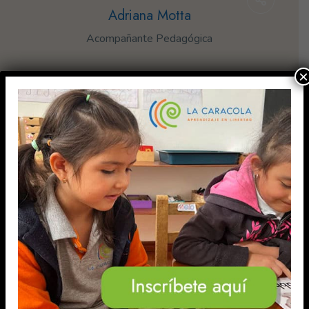
Adriana Motta
Acompañante Pedagógica
×
Padres y niños felices
LO QUE CUENTAN DE
NOSOTROS