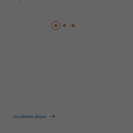
¡No esperes más!
SÉ PARTE DE ESTA GRAN
FAMILIA
Inscríbete ahora