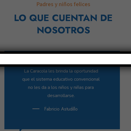
Padres y niños felices
LO QUE CUENTAN DE
NOSOTROS
Me gusta La Caracola porque tengo
muchos amigos y hacemos proyecto de
comida.
Arjuna Montalvo